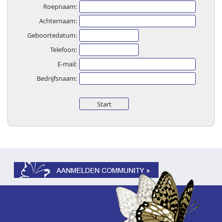
Roepnaam:
Achternaam:
Geboortedatum:
Telefoon:
E-mail:
Bedrijfsnaam: